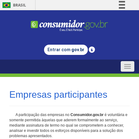
BRASIL
Simplifique!
Comunica BR
Participe
Acesso à informação
Entrar com
gov.br
Legislação
Canais
Toggle
naviga
Empresas participantes
A participação das empresas no
Consumidor.gov.br
é voluntária e
somente permitida àquelas que aderem formalmente ao serviço,
mediante assinatura de termo no qual se comprometem a conhecer,
analisar e investir todos os esforços disponíveis para a solução dos
problemas apresentados.