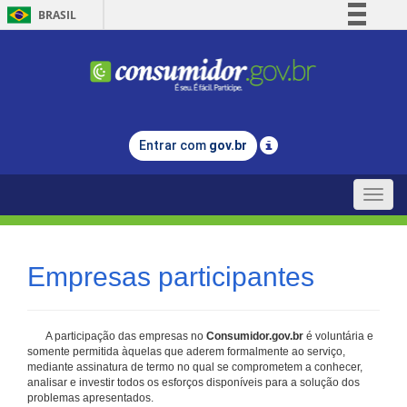
BRASIL
Simplifique!
Comunica BR
Participe
Acesso à informação
Entrar com
gov.br
Legislação
Canais
Toggle
naviga
Empresas participantes
A participação das empresas no
Consumidor.gov.br
é voluntária e
somente permitida àquelas que aderem formalmente ao serviço,
mediante assinatura de termo no qual se comprometem a conhecer,
analisar e investir todos os esforços disponíveis para a solução dos
problemas apresentados.