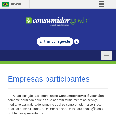
BRASIL
Simplifique!
Comunica BR
Participe
Acesso à informação
Entrar com
gov.br
Legislação
Canais
Toggle
naviga
Empresas participantes
A participação das empresas no
Consumidor.gov.br
é voluntária e
somente permitida àquelas que aderem formalmente ao serviço,
mediante assinatura de termo no qual se comprometem a conhecer,
analisar e investir todos os esforços disponíveis para a solução dos
problemas apresentados.