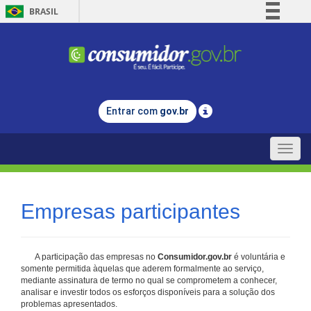
BRASIL
Simplifique!
Comunica BR
Participe
Acesso à informação
Entrar com
gov.br
Legislação
Canais
Toggle
naviga
Empresas participantes
A participação das empresas no
Consumidor.gov.br
é voluntária e
somente permitida àquelas que aderem formalmente ao serviço,
mediante assinatura de termo no qual se comprometem a conhecer,
analisar e investir todos os esforços disponíveis para a solução dos
problemas apresentados.