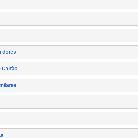
midores
e Cartão
milares
as