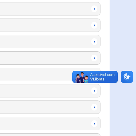
›
›
›
›
›
›
›
›