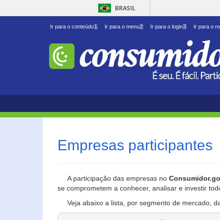
BRASIL
Ir para o conteúdo
1
Ir para o menu
2
Ir para o login
3
Ir para o r
Empresas participantes
A participação das empresas no
Consumidor.go
se comprometem a conhecer, analisar e investir tod
Veja abaixo a lista, por segmento de mercado, d