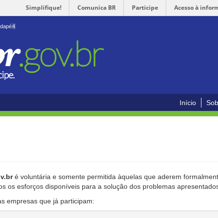
Simplifique!
Comunica BR
Participe
Acesso à infor
odapé
4
Início
Sob
v.br
é voluntária e somente permitida àquelas que aderem formalmente
os os esforços disponíveis para a solução dos problemas apresentado
as empresas que já participam: