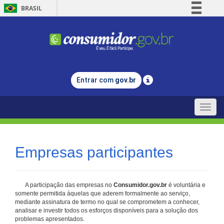
BRASIL
Simplifique!
Comunica BR
Participe
Acesso à informação
Entrar com
gov.br
Legislação
Canais
Toggle
naviga
Empresas participantes
A participação das empresas no
Consumidor.gov.br
é voluntária e
somente permitida àquelas que aderem formalmente ao serviço,
mediante assinatura de termo no qual se comprometem a conhecer,
analisar e investir todos os esforços disponíveis para a solução dos
problemas apresentados.