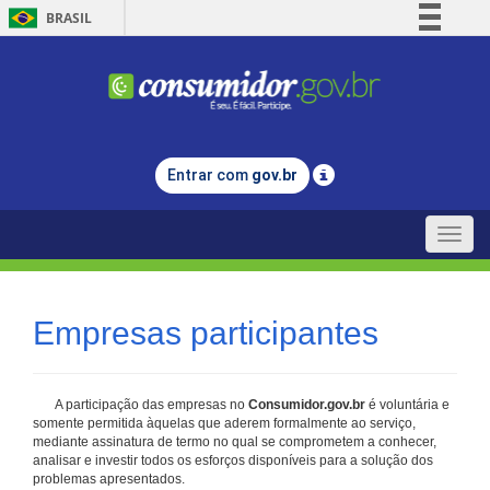
BRASIL
Simplifique!
Comunica BR
Participe
Acesso à informação
Entrar com
gov.br
Legislação
Canais
Toggle
naviga
Empresas participantes
A participação das empresas no
Consumidor.gov.br
é voluntária e
somente permitida àquelas que aderem formalmente ao serviço,
mediante assinatura de termo no qual se comprometem a conhecer,
analisar e investir todos os esforços disponíveis para a solução dos
problemas apresentados.