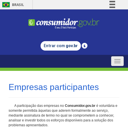
BRASIL
Simplifique!
Comunica BR
Participe
Acesso à informação
Entrar com
gov.br
Legislação
Canais
Toggle
naviga
Empresas participantes
A participação das empresas no
Consumidor.gov.br
é voluntária e
somente permitida àquelas que aderem formalmente ao serviço,
mediante assinatura de termo no qual se comprometem a conhecer,
analisar e investir todos os esforços disponíveis para a solução dos
problemas apresentados.