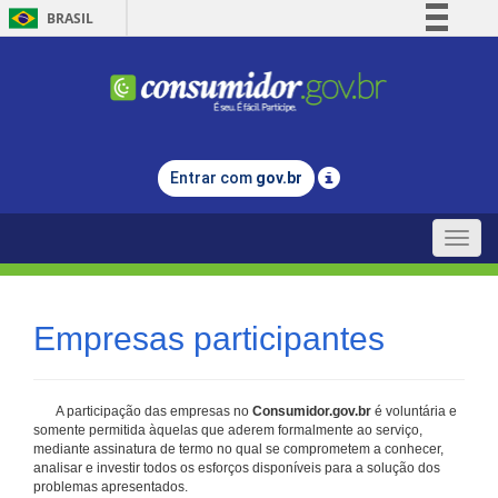
BRASIL
Simplifique!
Comunica BR
Participe
Acesso à informação
Entrar com
gov.br
Legislação
Canais
Toggle
naviga
Empresas participantes
A participação das empresas no
Consumidor.gov.br
é voluntária e
somente permitida àquelas que aderem formalmente ao serviço,
mediante assinatura de termo no qual se comprometem a conhecer,
analisar e investir todos os esforços disponíveis para a solução dos
problemas apresentados.