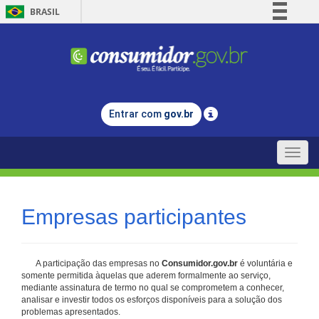
BRASIL
Simplifique!
Comunica BR
Participe
Acesso à informação
Entrar com
gov.br
Legislação
Canais
Toggle
naviga
Empresas participantes
A participação das empresas no
Consumidor.gov.br
é voluntária e
somente permitida àquelas que aderem formalmente ao serviço,
mediante assinatura de termo no qual se comprometem a conhecer,
analisar e investir todos os esforços disponíveis para a solução dos
problemas apresentados.