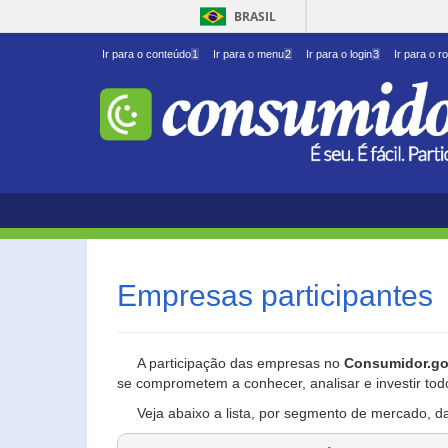
BRASIL
Ir para o conteúdo
1
Ir para o menu
2
Ir para o login
3
Ir para o r
Empresas participantes
A participação das empresas no
Consumidor.go
se comprometem a conhecer, analisar e investir tod
Veja abaixo a lista, por segmento de mercado, d