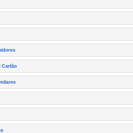
midores
e Cartão
milares
as