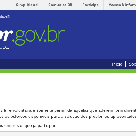
Simplifique!
Comunica BR
Participe
Acesso à infor
odapé
4
Início
Sob
v.br
é voluntária e somente permitida àquelas que aderem formalmente
os os esforços disponíveis para a solução dos problemas apresentado
as empresas que já participam: