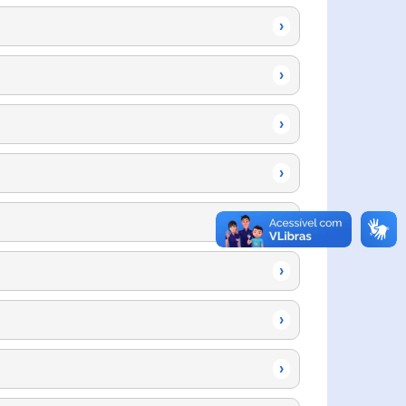
›
›
›
›
›
›
›
›