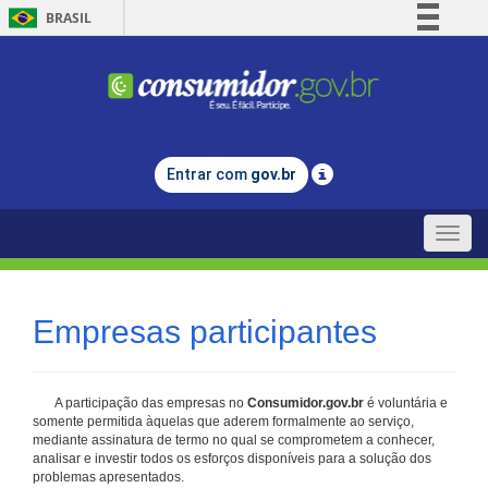
BRASIL
Simplifique!
Comunica BR
Participe
Acesso à informação
Entrar com
gov.br
Legislação
Canais
Toggle
naviga
Empresas participantes
A participação das empresas no
Consumidor.gov.br
é voluntária e
somente permitida àquelas que aderem formalmente ao serviço,
mediante assinatura de termo no qual se comprometem a conhecer,
analisar e investir todos os esforços disponíveis para a solução dos
problemas apresentados.