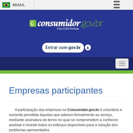
BRASIL
Simplifique!
Comunica BR
Participe
Acesso à informação
Entrar com
gov.br
Legislação
Canais
Toggle
naviga
Empresas participantes
A participação das empresas no
Consumidor.gov.br
é voluntária e
somente permitida àquelas que aderem formalmente ao serviço,
mediante assinatura de termo no qual se comprometem a conhecer,
analisar e investir todos os esforços disponíveis para a solução dos
problemas apresentados.