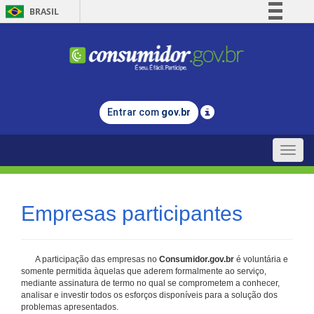
BRASIL
Simplifique!
Comunica BR
Participe
Acesso à informação
Entrar com
gov.br
Legislação
Canais
Toggle
naviga
Empresas participantes
A participação das empresas no
Consumidor.gov.br
é voluntária e
somente permitida àquelas que aderem formalmente ao serviço,
mediante assinatura de termo no qual se comprometem a conhecer,
analisar e investir todos os esforços disponíveis para a solução dos
problemas apresentados.