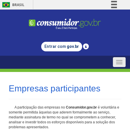
BRASIL
Simplifique!
Comunica BR
Participe
Acesso à informação
Entrar com
gov.br
Legislação
Canais
Toggle
naviga
Empresas participantes
A participação das empresas no
Consumidor.gov.br
é voluntária e
somente permitida àquelas que aderem formalmente ao serviço,
mediante assinatura de termo no qual se comprometem a conhecer,
analisar e investir todos os esforços disponíveis para a solução dos
problemas apresentados.