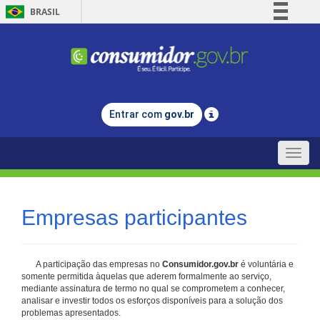
BRASIL
Simplifique!
Comunica BR
Participe
Acesso à informação
Entrar com
gov.br
Legislação
Canais
Toggle
naviga
Empresas participantes
A participação das empresas no
Consumidor.gov.br
é voluntária e
somente permitida àquelas que aderem formalmente ao serviço,
mediante assinatura de termo no qual se comprometem a conhecer,
analisar e investir todos os esforços disponíveis para a solução dos
problemas apresentados.