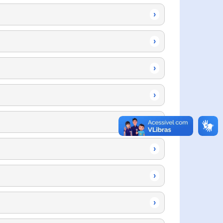
›
›
›
›
›
›
›
›