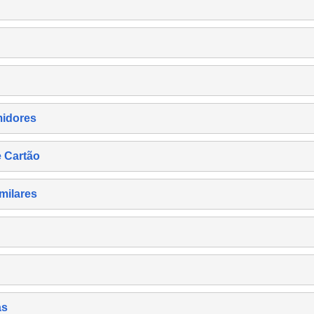
midores
e Cartão
milares
as