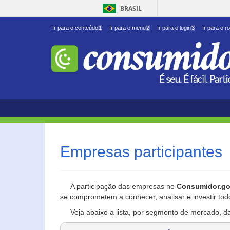
BRASIL
Ir para o conteúdo
1
Ir para o menu
2
Ir para o login
3
Ir para o r
Empresas participantes
A participação das empresas no
Consumidor.go
se comprometem a conhecer, analisar e investir tod
Veja abaixo a lista, por segmento de mercado, d