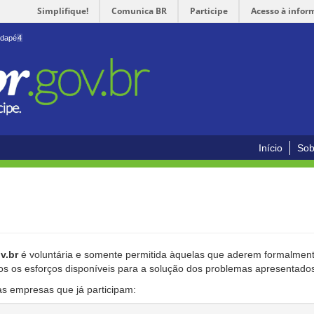
Simplifique!
Comunica BR
Participe
Acesso à infor
odapé
4
Início
Sob
v.br
é voluntária e somente permitida àquelas que aderem formalmente
os os esforços disponíveis para a solução dos problemas apresentado
as empresas que já participam: