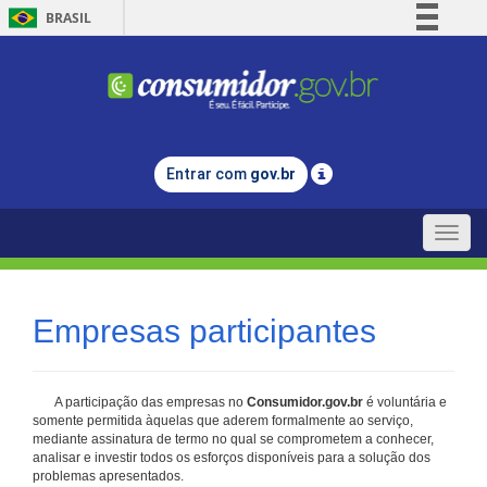
BRASIL
Simplifique!
Comunica BR
Participe
Acesso à informação
Entrar com
gov.br
Legislação
Canais
Toggle
naviga
Empresas participantes
A participação das empresas no
Consumidor.gov.br
é voluntária e
somente permitida àquelas que aderem formalmente ao serviço,
mediante assinatura de termo no qual se comprometem a conhecer,
analisar e investir todos os esforços disponíveis para a solução dos
problemas apresentados.