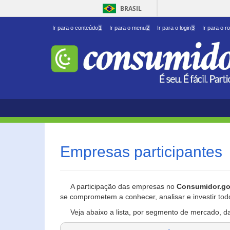
BRASIL
Ir para o conteúdo
1
Ir para o menu
2
Ir para o login
3
Ir para o r
Empresas participantes
A participação das empresas no
Consumidor.go
se comprometem a conhecer, analisar e investir tod
Veja abaixo a lista, por segmento de mercado, d