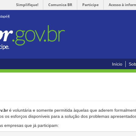
Simplifique!
Comunica BR
Participe
Acesso à infor
odapé
4
Início
Sob
v.br
é voluntária e somente permitida àquelas que aderem formalmente
os os esforços disponíveis para a solução dos problemas apresentado
as empresas que já participam: