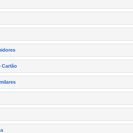
midores
e Cartão
milares
as