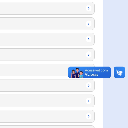
›
›
›
›
›
›
›
›