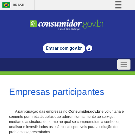
BRASIL
Simplifique!
Comunica BR
Participe
Acesso à informação
Entrar com
gov.br
Legislação
Canais
Toggle
naviga
Empresas participantes
A participação das empresas no
Consumidor.gov.br
é voluntária e
somente permitida àquelas que aderem formalmente ao serviço,
mediante assinatura de termo no qual se comprometem a conhecer,
analisar e investir todos os esforços disponíveis para a solução dos
problemas apresentados.