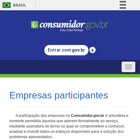
BRASIL
Simplifique!
Comunica BR
Participe
Acesso à informação
Entrar com
gov.br
Legislação
Canais
Toggle
naviga
Empresas participantes
A participação das empresas no
Consumidor.gov.br
é voluntária e
somente permitida àquelas que aderem formalmente ao serviço,
mediante assinatura de termo no qual se comprometem a conhecer,
analisar e investir todos os esforços disponíveis para a solução dos
problemas apresentados.