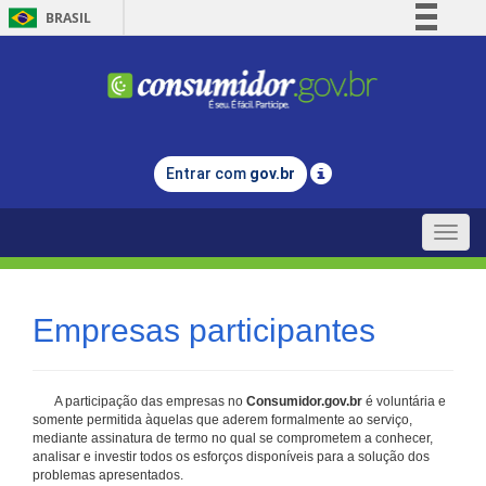
BRASIL
Simplifique!
Comunica BR
Participe
Acesso à informação
Entrar com
gov.br
Legislação
Canais
Toggle
naviga
Empresas participantes
A participação das empresas no
Consumidor.gov.br
é voluntária e
somente permitida àquelas que aderem formalmente ao serviço,
mediante assinatura de termo no qual se comprometem a conhecer,
analisar e investir todos os esforços disponíveis para a solução dos
problemas apresentados.