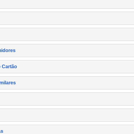
midores
e Cartão
milares
as