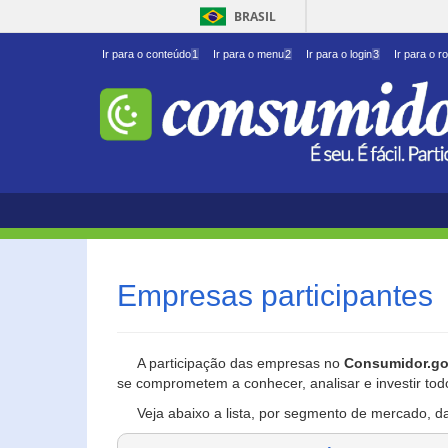
BRASIL
Ir para o conteúdo
1
Ir para o menu
2
Ir para o login
3
Ir para o r
Empresas participantes
A participação das empresas no
Consumidor.go
se comprometem a conhecer, analisar e investir tod
Veja abaixo a lista, por segmento de mercado, d