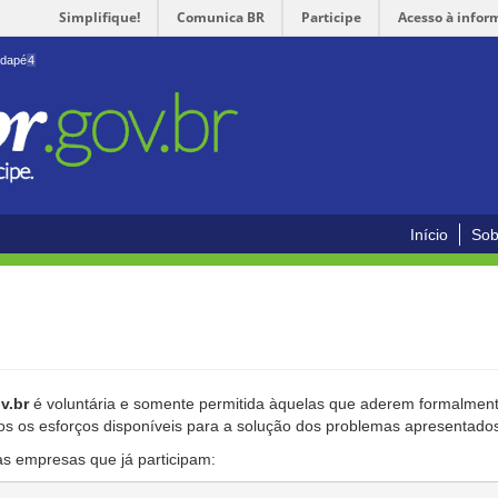
Simplifique!
Comunica BR
Participe
Acesso à infor
odapé
4
Início
Sob
v.br
é voluntária e somente permitida àquelas que aderem formalmente
os os esforços disponíveis para a solução dos problemas apresentado
as empresas que já participam: