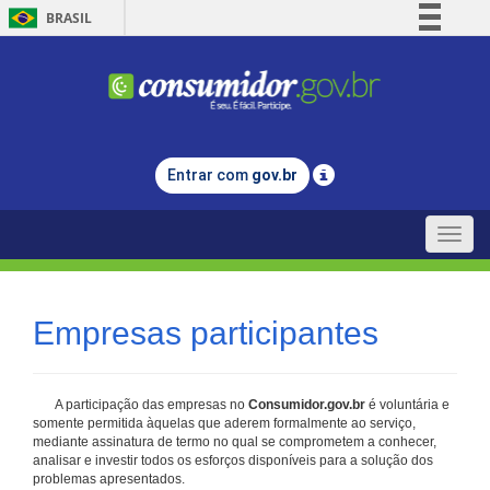
BRASIL
Simplifique!
Comunica BR
Participe
Acesso à informação
Entrar com
gov.br
Legislação
Canais
Toggle
naviga
Empresas participantes
A participação das empresas no
Consumidor.gov.br
é voluntária e
somente permitida àquelas que aderem formalmente ao serviço,
mediante assinatura de termo no qual se comprometem a conhecer,
analisar e investir todos os esforços disponíveis para a solução dos
problemas apresentados.