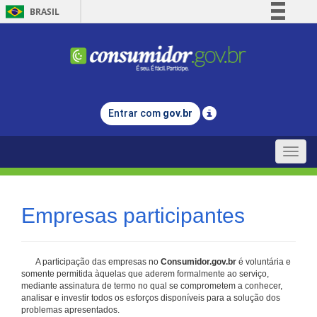
BRASIL
Simplifique!
Comunica BR
Participe
Acesso à informação
Entrar com
gov.br
Legislação
Canais
Toggle
naviga
Empresas participantes
A participação das empresas no
Consumidor.gov.br
é voluntária e
somente permitida àquelas que aderem formalmente ao serviço,
mediante assinatura de termo no qual se comprometem a conhecer,
analisar e investir todos os esforços disponíveis para a solução dos
problemas apresentados.