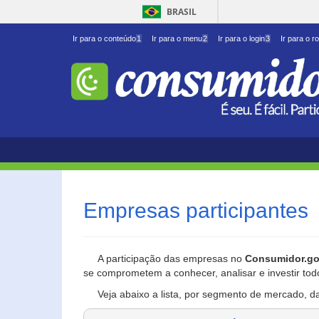
BRASIL
Ir para o conteúdo
1
Ir para o menu
2
Ir para o login
3
Ir para o r
Empresas participantes
A participação das empresas no
Consumidor.go
se comprometem a conhecer, analisar e investir tod
Veja abaixo a lista, por segmento de mercado, d