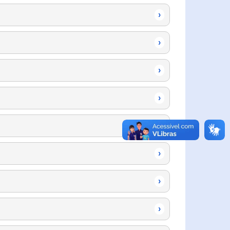
›
›
›
›
›
›
›
›