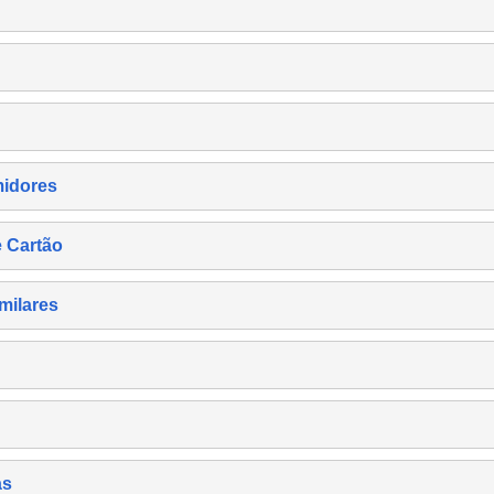
midores
e Cartão
milares
as