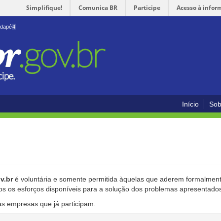
Simplifique!
Comunica BR
Participe
Acesso à infor
odapé
4
Início
Sob
v.br
é voluntária e somente permitida àquelas que aderem formalmente
os os esforços disponíveis para a solução dos problemas apresentado
as empresas que já participam: