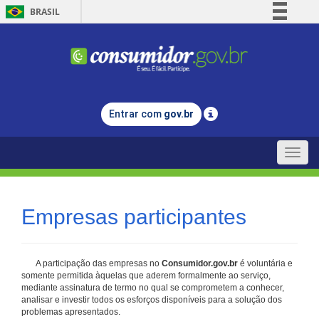
BRASIL
Simplifique!
Comunica BR
Participe
Acesso à informação
Entrar com
gov.br
Legislação
Canais
Toggle
naviga
Empresas participantes
A participação das empresas no
Consumidor.gov.br
é voluntária e
somente permitida àquelas que aderem formalmente ao serviço,
mediante assinatura de termo no qual se comprometem a conhecer,
analisar e investir todos os esforços disponíveis para a solução dos
problemas apresentados.