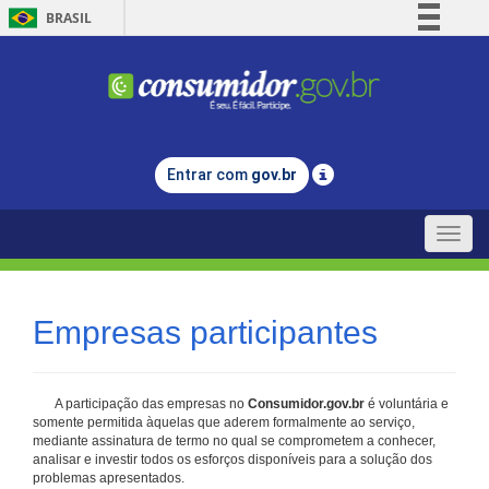
BRASIL
Simplifique!
Comunica BR
Participe
Acesso à informação
Entrar com
gov.br
Legislação
Canais
Toggle
naviga
Empresas participantes
A participação das empresas no
Consumidor.gov.br
é voluntária e
somente permitida àquelas que aderem formalmente ao serviço,
mediante assinatura de termo no qual se comprometem a conhecer,
analisar e investir todos os esforços disponíveis para a solução dos
problemas apresentados.