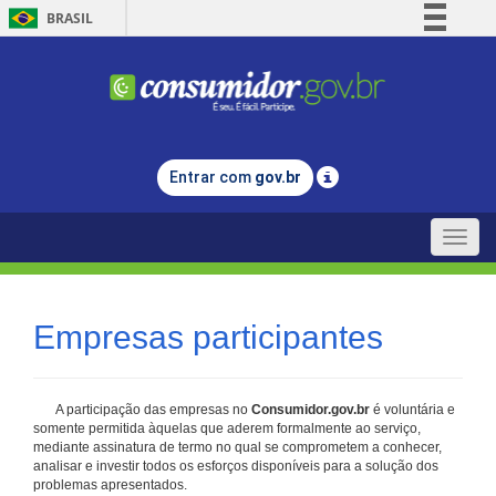
BRASIL
Simplifique!
Comunica BR
Participe
Acesso à informação
Entrar com
gov.br
Legislação
Canais
Toggle
naviga
Empresas participantes
A participação das empresas no
Consumidor.gov.br
é voluntária e
somente permitida àquelas que aderem formalmente ao serviço,
mediante assinatura de termo no qual se comprometem a conhecer,
analisar e investir todos os esforços disponíveis para a solução dos
problemas apresentados.