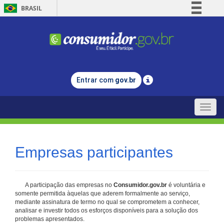
BRASIL
Simplifique!
Comunica BR
Participe
Acesso à informação
Entrar com
gov.br
Legislação
Canais
Toggle
naviga
Empresas participantes
A participação das empresas no
Consumidor.gov.br
é voluntária e
somente permitida àquelas que aderem formalmente ao serviço,
mediante assinatura de termo no qual se comprometem a conhecer,
analisar e investir todos os esforços disponíveis para a solução dos
problemas apresentados.