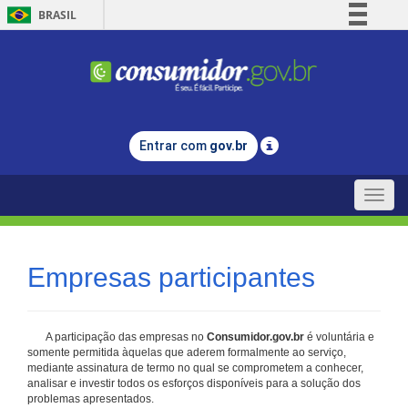
BRASIL
Simplifique!
Comunica BR
Participe
Acesso à informação
Entrar com
gov.br
Legislação
Canais
Toggle
naviga
Empresas participantes
A participação das empresas no
Consumidor.gov.br
é voluntária e
somente permitida àquelas que aderem formalmente ao serviço,
mediante assinatura de termo no qual se comprometem a conhecer,
analisar e investir todos os esforços disponíveis para a solução dos
problemas apresentados.