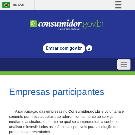
BRASIL
Simplifique!
Comunica BR
Participe
Acesso à informação
Entrar com
gov.br
Legislação
Canais
Toggle
naviga
Empresas participantes
A participação das empresas no
Consumidor.gov.br
é voluntária e
somente permitida àquelas que aderem formalmente ao serviço,
mediante assinatura de termo no qual se comprometem a conhecer,
analisar e investir todos os esforços disponíveis para a solução dos
problemas apresentados.