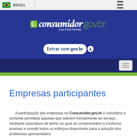
BRASIL
Simplifique!
Comunica BR
Participe
Acesso à informação
Entrar com
gov.br
Legislação
Canais
Toggle
naviga
Empresas participantes
A participação das empresas no
Consumidor.gov.br
é voluntária e
somente permitida àquelas que aderem formalmente ao serviço,
mediante assinatura de termo no qual se comprometem a conhecer,
analisar e investir todos os esforços disponíveis para a solução dos
problemas apresentados.