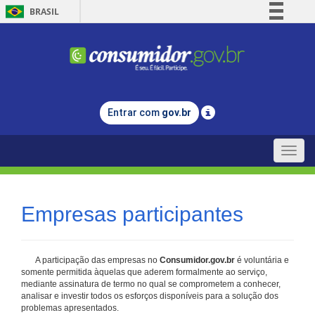
BRASIL
Simplifique!
Comunica BR
Participe
Acesso à informação
Entrar com
gov.br
Legislação
Canais
Toggle
naviga
Empresas participantes
A participação das empresas no
Consumidor.gov.br
é voluntária e
somente permitida àquelas que aderem formalmente ao serviço,
mediante assinatura de termo no qual se comprometem a conhecer,
analisar e investir todos os esforços disponíveis para a solução dos
problemas apresentados.