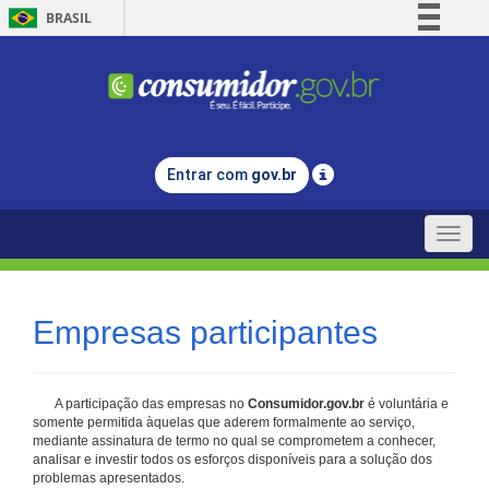
BRASIL
Simplifique!
Comunica BR
Participe
Acesso à informação
Entrar com
gov.br
Legislação
Canais
Toggle
naviga
Empresas participantes
A participação das empresas no
Consumidor.gov.br
é voluntária e
somente permitida àquelas que aderem formalmente ao serviço,
mediante assinatura de termo no qual se comprometem a conhecer,
analisar e investir todos os esforços disponíveis para a solução dos
problemas apresentados.