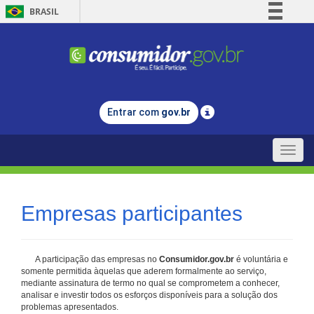
BRASIL
Simplifique!
Comunica BR
Participe
Acesso à informação
Entrar com
gov.br
Legislação
Canais
Toggle
naviga
Empresas participantes
A participação das empresas no
Consumidor.gov.br
é voluntária e
somente permitida àquelas que aderem formalmente ao serviço,
mediante assinatura de termo no qual se comprometem a conhecer,
analisar e investir todos os esforços disponíveis para a solução dos
problemas apresentados.