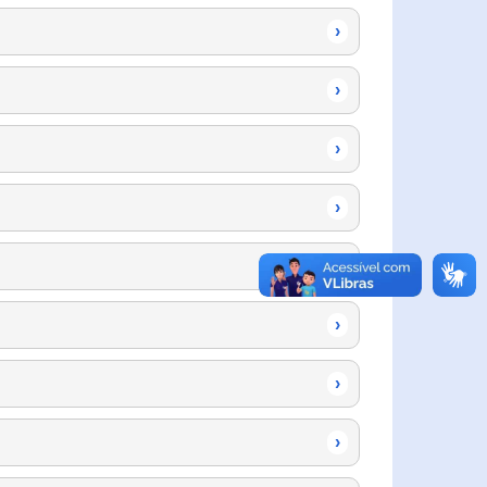
›
›
›
›
›
›
›
›