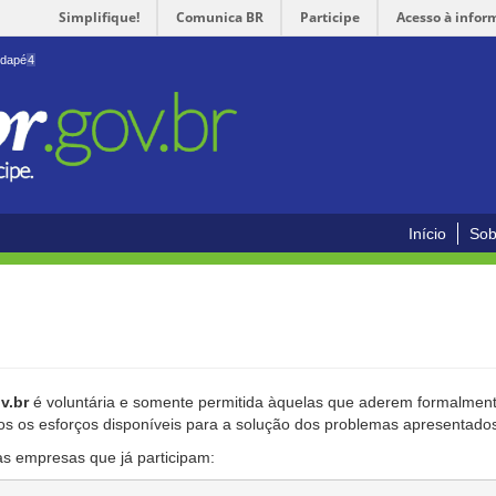
Simplifique!
Comunica BR
Participe
Acesso à infor
odapé
4
Início
Sob
v.br
é voluntária e somente permitida àquelas que aderem formalmente
os os esforços disponíveis para a solução dos problemas apresentado
as empresas que já participam: