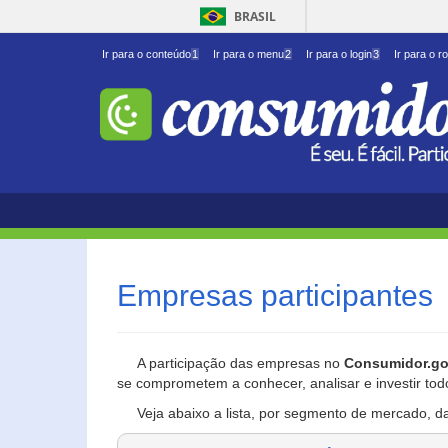
BRASIL
Ir para o conteúdo
1
Ir para o menu
2
Ir para o login
3
Ir para o r
Empresas participantes
A participação das empresas no
Consumidor.go
se comprometem a conhecer, analisar e investir tod
Veja abaixo a lista, por segmento de mercado, d