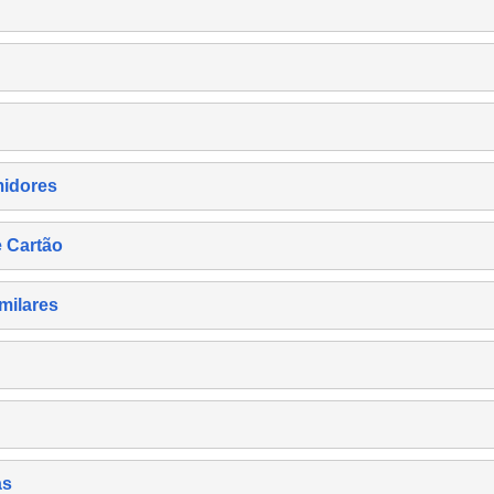
midores
e Cartão
milares
as