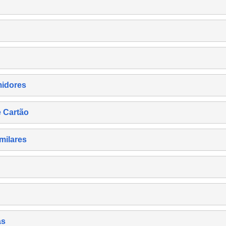
midores
e Cartão
milares
as