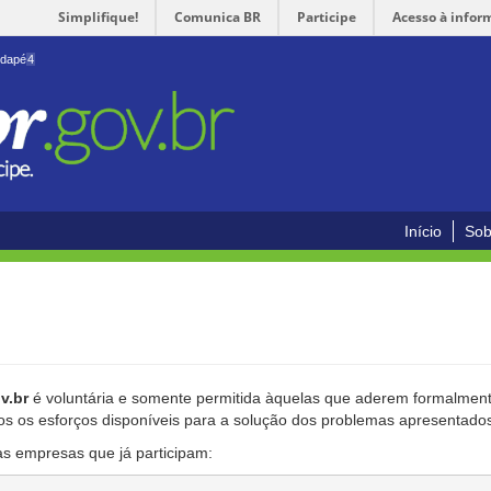
Simplifique!
Comunica BR
Participe
Acesso à infor
odapé
4
Início
Sob
v.br
é voluntária e somente permitida àquelas que aderem formalmente
os os esforços disponíveis para a solução dos problemas apresentado
as empresas que já participam: