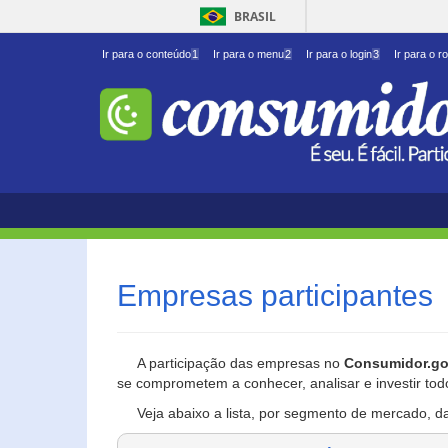
BRASIL
Ir para o conteúdo
1
Ir para o menu
2
Ir para o login
3
Ir para o r
Empresas participantes
A participação das empresas no
Consumidor.go
se comprometem a conhecer, analisar e investir tod
Veja abaixo a lista, por segmento de mercado, d