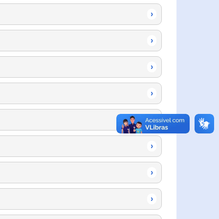
›
›
›
›
›
›
›
›