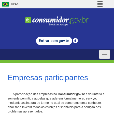
BRASIL
Simplifique!
Comunica BR
Participe
Acesso à informação
Entrar com
gov.br
Legislação
Canais
Toggle
naviga
Empresas participantes
A participação das empresas no
Consumidor.gov.br
é voluntária e
somente permitida àquelas que aderem formalmente ao serviço,
mediante assinatura de termo no qual se comprometem a conhecer,
analisar e investir todos os esforços disponíveis para a solução dos
problemas apresentados.