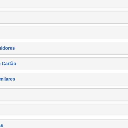
midores
e Cartão
milares
as