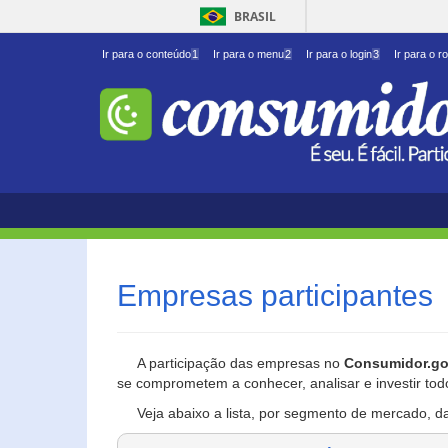
BRASIL
Ir para o conteúdo
1
Ir para o menu
2
Ir para o login
3
Ir para o r
Empresas participantes
A participação das empresas no
Consumidor.go
se comprometem a conhecer, analisar e investir tod
Veja abaixo a lista, por segmento de mercado, d