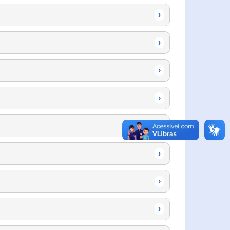
›
›
›
›
›
›
›
›