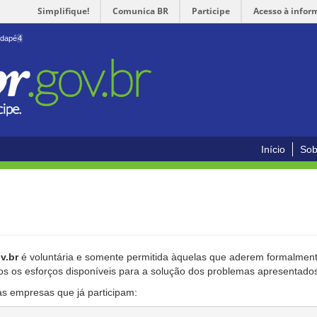
Simplifique!
Comunica BR
Participe
Acesso à infor
odapé
4
Início
Sob
v.br
é voluntária e somente permitida àquelas que aderem formalmente
os os esforços disponíveis para a solução dos problemas apresentado
as empresas que já participam: