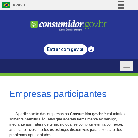
BRASIL
Simplifique!
Comunica BR
Participe
Acesso à informação
Entrar com
gov.br
Legislação
Canais
Toggle
naviga
Empresas participantes
A participação das empresas no
Consumidor.gov.br
é voluntária e
somente permitida àquelas que aderem formalmente ao serviço,
mediante assinatura de termo no qual se comprometem a conhecer,
analisar e investir todos os esforços disponíveis para a solução dos
problemas apresentados.