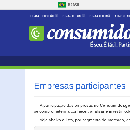
BRASIL
Ir para o conteúdo
1
Ir para o menu
2
Ir para o login
3
Ir para o r
Empresas participantes
A participação das empresas no
Consumidor.go
se comprometem a conhecer, analisar e investir tod
Veja abaixo a lista, por segmento de mercado, d