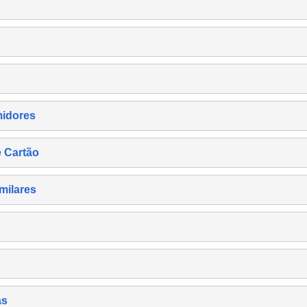
midores
e Cartão
milares
as