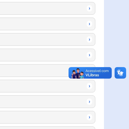
›
›
›
›
›
›
›
›