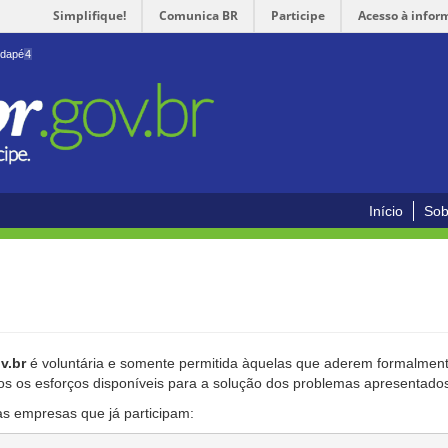
Simplifique!
Comunica BR
Participe
Acesso à infor
odapé
4
Início
Sob
v.br
é voluntária e somente permitida àquelas que aderem formalmente
os os esforços disponíveis para a solução dos problemas apresentado
as empresas que já participam: