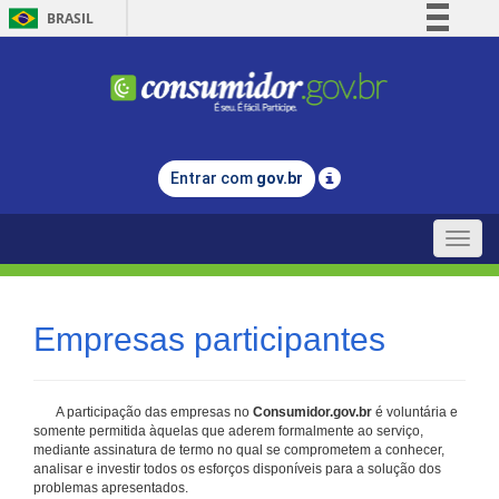
BRASIL
Simplifique!
Comunica BR
Participe
Acesso à informação
Entrar com
gov.br
Legislação
Canais
Toggle
naviga
Empresas participantes
A participação das empresas no
Consumidor.gov.br
é voluntária e
somente permitida àquelas que aderem formalmente ao serviço,
mediante assinatura de termo no qual se comprometem a conhecer,
analisar e investir todos os esforços disponíveis para a solução dos
problemas apresentados.