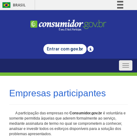
BRASIL
Simplifique!
Comunica BR
Participe
Acesso à informação
Entrar com
gov.br
Legislação
Canais
Toggle
naviga
Empresas participantes
A participação das empresas no
Consumidor.gov.br
é voluntária e
somente permitida àquelas que aderem formalmente ao serviço,
mediante assinatura de termo no qual se comprometem a conhecer,
analisar e investir todos os esforços disponíveis para a solução dos
problemas apresentados.