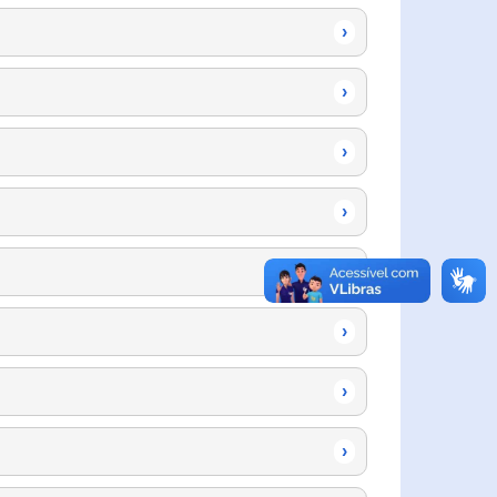
›
›
›
›
›
›
›
›