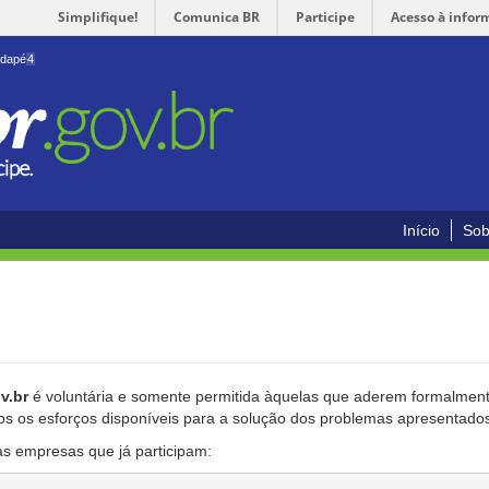
Simplifique!
Comunica BR
Participe
Acesso à infor
odapé
4
Início
Sob
v.br
é voluntária e somente permitida àquelas que aderem formalmente
os os esforços disponíveis para a solução dos problemas apresentado
as empresas que já participam: