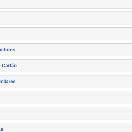
midores
e Cartão
milares
as