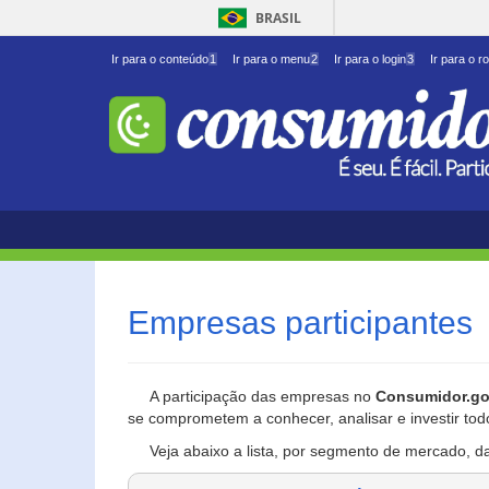
BRASIL
Ir para o conteúdo
1
Ir para o menu
2
Ir para o login
3
Ir para o r
Empresas participantes
A participação das empresas no
Consumidor.go
se comprometem a conhecer, analisar e investir tod
Veja abaixo a lista, por segmento de mercado, d