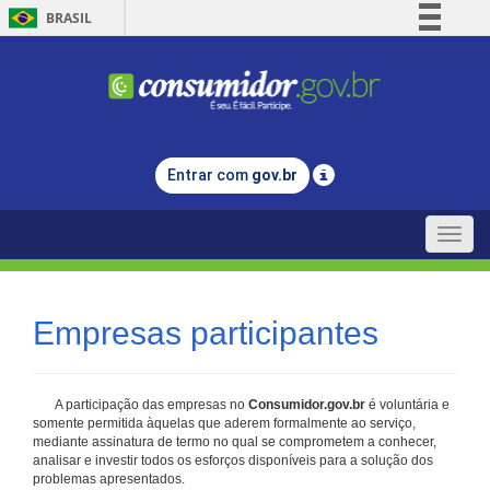
BRASIL
Simplifique!
Comunica BR
Participe
Acesso à informação
Entrar com
gov.br
Legislação
Canais
Toggle
naviga
Empresas participantes
A participação das empresas no
Consumidor.gov.br
é voluntária e
somente permitida àquelas que aderem formalmente ao serviço,
mediante assinatura de termo no qual se comprometem a conhecer,
analisar e investir todos os esforços disponíveis para a solução dos
problemas apresentados.