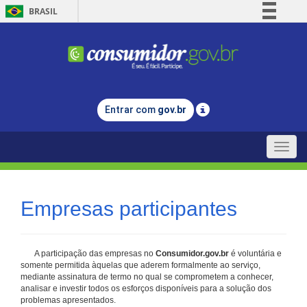
BRASIL
Simplifique!
Comunica BR
Participe
Acesso à informação
Entrar com
gov.br
Legislação
Canais
Toggle
naviga
Empresas participantes
A participação das empresas no
Consumidor.gov.br
é voluntária e
somente permitida àquelas que aderem formalmente ao serviço,
mediante assinatura de termo no qual se comprometem a conhecer,
analisar e investir todos os esforços disponíveis para a solução dos
problemas apresentados.