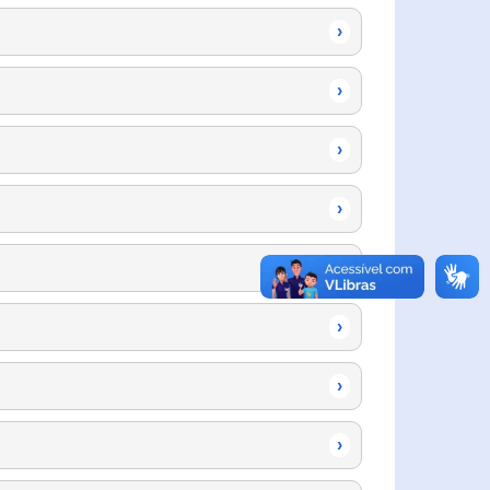
›
›
›
›
›
›
›
›