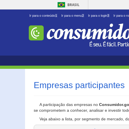
BRASIL
Ir para o conteúdo
1
Ir para o menu
2
Ir para o login
3
Ir para o r
Empresas participantes
A participação das empresas no
Consumidor.go
se comprometem a conhecer, analisar e investir tod
Veja abaixo a lista, por segmento de mercado, d