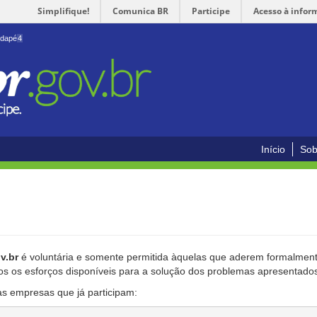
Simplifique!
Comunica BR
Participe
Acesso à infor
odapé
4
Início
Sob
v.br
é voluntária e somente permitida àquelas que aderem formalmente
os os esforços disponíveis para a solução dos problemas apresentado
as empresas que já participam: