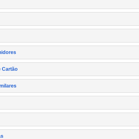
midores
e Cartão
milares
as