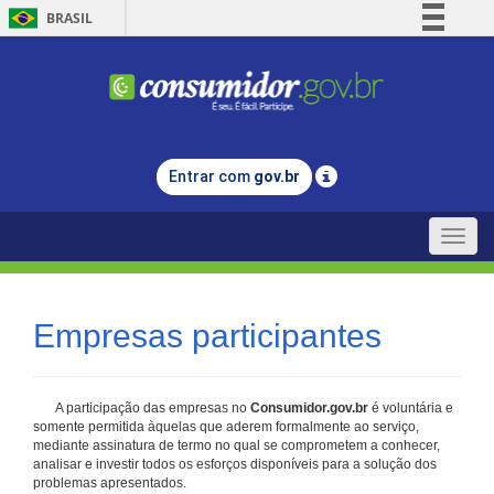
BRASIL
Simplifique!
Comunica BR
Participe
Acesso à informação
Entrar com
gov.br
Legislação
Canais
Toggle
naviga
Empresas participantes
A participação das empresas no
Consumidor.gov.br
é voluntária e
somente permitida àquelas que aderem formalmente ao serviço,
mediante assinatura de termo no qual se comprometem a conhecer,
analisar e investir todos os esforços disponíveis para a solução dos
problemas apresentados.