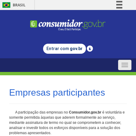
BRASIL
Simplifique!
Comunica BR
Participe
Acesso à informação
Entrar com
gov.br
Legislação
Canais
Toggle
naviga
Empresas participantes
A participação das empresas no
Consumidor.gov.br
é voluntária e
somente permitida àquelas que aderem formalmente ao serviço,
mediante assinatura de termo no qual se comprometem a conhecer,
analisar e investir todos os esforços disponíveis para a solução dos
problemas apresentados.